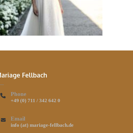
Brautkleider
Brautmode
ariage Fellbach
Phone
+49 (0) 711 / 342 642 0
Email
info (at) mariage-fellbach.de