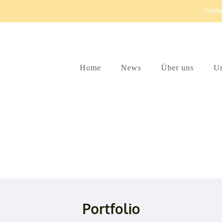
Starts
Home
News
Über uns
Un
age Braut und Taufmode
Portfolio