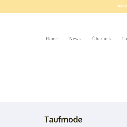
Starts
Home
News
Über uns
Un
age Braut und Taufmode
Taufmode